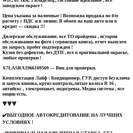
WD., 61 ткм, 1 владелец., состояние идеальное , все
заводском окрасе !
Цена указана за наличные ! Возможна продажа по б/н
расчету с НДС и в лизинг. В обмен на ваш авто или в
кредит — скидка !!!
Дилерское обслуживание, все ТО пройдены , история
обслуживания на фото ( сервисная книга), отчет вышлем
по запросу, пробег подтвержден !
Кузов без дефектов, без ДТП , все в оригинальной окраске,
любые проверки !
X7LASRA1966169569 — Вин для проверки.
Комплектация Лайф : Кондиционер, ГУР, доступ без ключа
и запуск кнопка, круиз контроль,литые колеса R 16 ,
антибукс , электропакет, подогревы, Медиа система , все
опции есть.
🔻🔻🔻
✔️ВЫГОДНОЕ АВТОКРЕДИТОВАНИЕ НА ЛУЧШИХ
УСЛОВИЯХ !