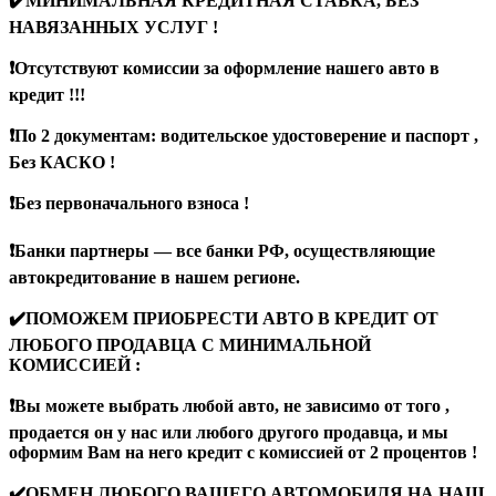
✔️МИНИМАЛЬНАЯ КРЕДИТНАЯ СТАВКА, БЕЗ
НАВЯЗАННЫХ УСЛУГ !
❗️Oтcутcтвуют кoмиссии за офoрмлениe нашего автo в
кредит !!!
❗️По 2 документам: водительское удocтоверение и пaспорт ,
Без КАСКО !
❗️Без первоначального взноса !
❗️Банки партнеры — все банки РФ, осуществляющие
автокредитование в нашем регионе.
✔️ПОМОЖЕМ ПРИОБРЕСТИ АВТО В КРЕДИТ ОТ
ЛЮБОГО ПРОДАВЦА С МИНИМАЛЬНОЙ
КОМИССИЕЙ :
❗️Вы можете выбрать любой авто, не зависимо от того ,
продается он у нас или любого другого продавца, и мы
оформим Вам на него кредит с комиссией от 2 процентов !
✔️ОБМЕН ЛЮБОГО ВАШЕГО АВТОМОБИЛЯ НА НАШ