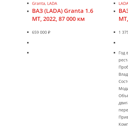
Granta
,
LADA
LAD
ВАЗ (LADA) Granta 1.6
ВАЗ
MT, 2022, 87 000 км
MT,
659 000
₽
1 37
Год 
рест
Проб
Влад
Сост
Моди
Объё
двиг
пере
Прив
Комп