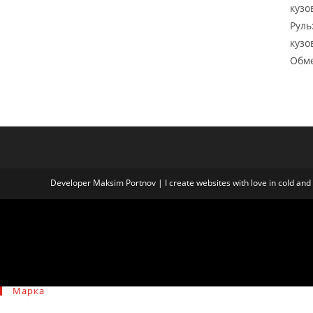
кузо
Руль
кузо
Обме
Developer
Maksim Portnov
| I create websites with love in cold an
Марка