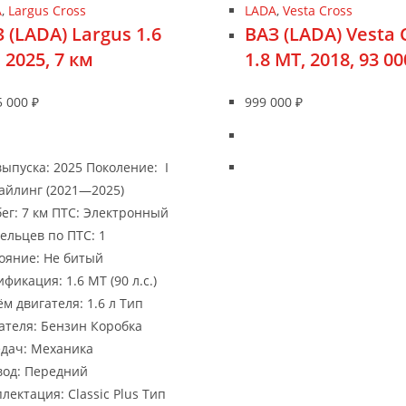
A
,
Largus Cross
LADA
,
Vesta Cross
 (LADA) Largus 1.6
ВАЗ (LADA) Vesta 
 2025, 7 км
1.8 MT, 2018, 93 0
5 000
₽
999 000
₽
выпуска: 2025 Поколение: I
айлинг (2021—2025)
ег: 7 км ПТС: Электронный
ельцев по ПТС: 1
ояние: Не битый
фикация: 1.6 MT (90 л.с.)
м двигателя: 1.6 л Тип
ателя: Бензин Коробка
дач: Механика
од: Передний
лектация: Classic Plus Тип