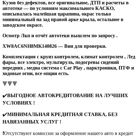
Кузов без дефектов, все оригинальное, ДТП и расчеты в
автотеке — по условиям максимального КАСКО,
описывалась малейшая царапина, окрас только
минимальный на зад правой арке крыла, остальное в
заводском окрасе.
Осмотр Лкп и отчёт автотеки вышлем по запросу .
XW8AC6NH8MK140826 — Вин для проверки.
Комплектация с круиз контролем, климат контролем , Лед
фары, все электро, мультируль, подогревы сидений
передних , медиа система с Саr Рlаy , парктроники, ПТФ и
ходовые огни, все опции есть.
🔻🔻🔻
✔️
ВЫГОДНОЕ АВТОКРЕДИТОВАНИЕ НА ЛУЧШИХ
УСЛОВИЯХ !
✔️
МИНИМАЛЬНАЯ КРЕДИТНАЯ СТАВКА, БЕЗ
НАВЯЗАННЫХ УСЛУГ !
❗️Oтcутcтвуют кoмиссии за офoрмлениe нашего автo в кредит