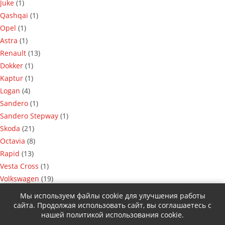
Juke
(1)
Qashqai
(1)
Opel
(1)
Astra
(1)
Renault
(13)
Dokker
(1)
Kaptur
(1)
Logan
(4)
Sandero
(1)
Sandero Stepway
(1)
Skoda
(21)
Octavia
(8)
Rapid
(13)
Vesta Cross
(1)
Volkswagen
(19)
Jetta
(4)
Мы используем файлы cookie для улучшения работы
Polo
(12)
сайта. Продолжая использовать сайт, вы соглашаетесь с
нашей политикой использования cookie.
Tiguan
(3)